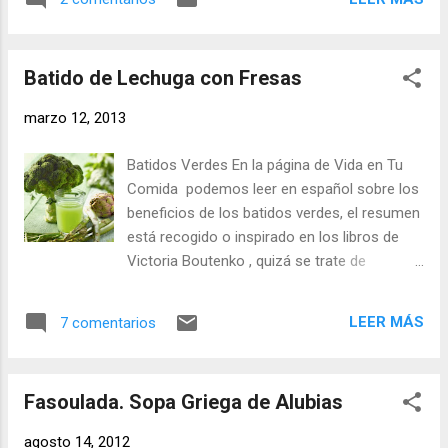
estoy contenta, algo tendrá que ver que aún
alga kombu. A la hora de hacer el guiso
no me he incorporado al trabajo y estoy
retiramos el agua y el alga que habíamos
pasando los últimos días de vacaciones en
añadido para ayudar a ablandar los
Batido de Lechuga con Fresas
casa. Y quizá por que estoy en casa, quizá
garbanzos...
porque me sobra tiempo, me he lanzado a
marzo 12, 2013
preparar leche de avena, y me ha
sorprendido muy gratamente. La base de la
Batidos Verdes En la página de Vida en Tu
receta que he utilizado es la del recetario
Comida podemos leer en español sobre los
Vorwek de Thermomix , le he añadido
beneficios de los batidos verdes, el resumen
algunas modificaciones que ahora os
está recogido o inspirado en los libros de
cuento, pero lo que me sorprende es que he
Victoria Boutenko , quizá se trate de
visitado varios blogs comparando recetas y
una "tendencia" pasajera pero, defendidos y
la impresión general que me llevo es que
abalados principalmente por seguidores de
esta receta aburre. Hay quién pone unas
LEER MÁS
7 comentarios
la dieta vegana, estos batidos están de
fotos maravillosas, quién nos cuenta su vida
moda. Y está primavera van a ser lo último
y la de su familia, pero ninguno de los blogs
en dietas de depuración. Siendo críticos, por
y recetas visitadas me ha transmitido la
Fasoulada. Sopa Griega de Alubias
estos lares ya comemos suficientes
sensación que he...
ensaladas como para necesitar más hojas
agosto 14, 2012