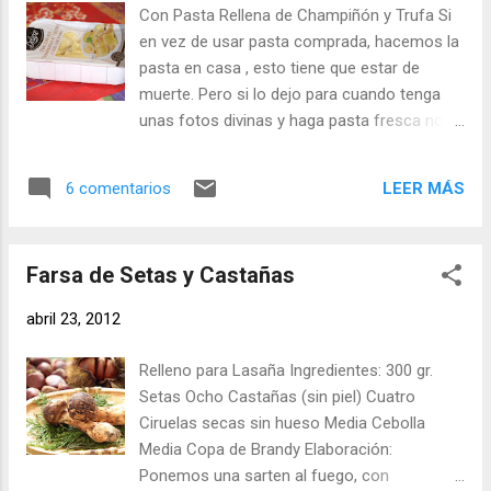
creo que oculte el sabor de las setas, y las
Con Pasta Rellena de Champiñón y Trufa Si
shiitake tienen un sabor bastante especial.
en vez de usar pasta comprada, hacemos la
Ingredientes: - 400 gr. de Seta Shiitake -
pasta en casa , esto tiene que estar de
Medio paquete de Tallarines - Dos ajos - Un
muerte. Pero si lo dejo para cuando tenga
cuarto de Cebolla - Una pizca de Tomillo -
unas fotos divinas y haga pasta fresca nos
Una pizca de Jengibre - Aceite de Oliva
pueden dar las uvas y olvidarme de cómo lo
Virgen - Sal Elaboración: Vamos hacer la
hice. Y es que hace un tiempo que me llama
pasta como habitualmente, por una parte
LEER MÁS
6 comentarios
la atención cuando leo en algunos blogs
cocemos la pasta y por otra hacemos el
salsas pesto de diferentes cosas, siempre
acompañamiento. En esta ocasión se tr...
había pensado que el pesto era de albahaca
Farsa de Setas y Castañas
con piñones, pero si las cosas evolucionan y
encima están buenas, habrá que probarlas.
abril 23, 2012
La pasta fresca la compre de la línea
goumet de Lidl, y la verdad, no es para tirar
Relleno para Lasaña Ingredientes: 300 gr.
cohetes, están aceptables, pero nada más,
Setas Ocho Castañas (sin piel) Cuatro
de hecho si los dejas el tiempo que indica el
Ciruelas secas sin hueso Media Cebolla
paquete pierden el relleno porque se abren,
Media Copa de Brandy Elaboración:
es mejor cocerlos al menos dos minutos
Ponemos una sarten al fuego, con
menos, con cinco minutos tienen de sobra.