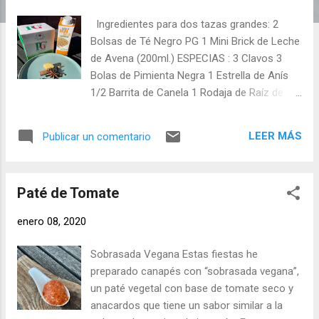
d
Ingredientes para dos tazas grandes: 2
a
Bolsas de Té Negro PG 1 Mini Brick de Leche
s
de Avena (200ml.) ESPECIAS : 3 Clavos 3
Bolas de Pimienta Negra 1 Estrella de Anís
1/2 Barrita de Canela 1 Rodaja de Raíz de
Jengibre 1 Semilla de Cardamono
Elaboración: Ponemos agua en el hervidor y
LEER MÁS
Publicar un comentario
la calentamos. Echamos una bolsa de Té
Negro PG en cada taza. En un cazito
pequeño ponemos todas las especias y
Paté de Tomate
vertemos la leche de avena sobre ellas,
calentamos. Infusionamos el té, con agua
enero 08, 2020
caliente hasta la mitad de la taza 4 minutos.
A los dos minutos, o cuando empiece a
Sobrasada Vegana Estas fiestas he
humear la leche (el tiempo depende de la
preparado canapés con “sobrasada vegana”,
temperatura con la que iniciamos el hervido
un paté vegetal con base de tomate seco y
de la leche y las especias). Retiramos del
anacardos que tiene un sabor similar a la
fuego, tapamos el cazo y dejamos que