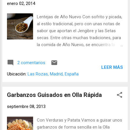
enero 02, 2014
de Laurel (o una hoja pequeñita) - Un Clavo
de especia - Una cucharada escasa de
Lentejas de Año Nuevo Con sofrito y picada,
Aceite de Oliva Virgen (primera presión en
al estilo tradicional, pero con unas notas de
frío) - Un poquito de Pimienta Negra (un
sabor que aportan el Jengibre y las Setas
vuelta de molinillo) - Un poquito de Cúrcuma
secas. Entre otras muchas tradiciones, para
(lo que cogemos con la punta del cuchillo) -
la comida de Año Nuevo, se encuentra la
Un poquito de Tomillo (una pizca) - Un
ocstumbre itañiana de comer lentejas para
poquito de Perejil (seco) - Un poquito de Sal
atraer la prosperidad. No es un mal
- Medio litro de Agua Elaboración: Se que la
2 comentarios
momento para una guiso sabroso y
LEER MÁS
cantidad "un poquito" es muy imprecisa,
calentito, después del día de lluvia que
Ubicación:
Las Rozas, Madrid, España
quizá debería poner un cuarto...
hemos tenido hoy en Madrid. Ingredientes
(para 2/3 raciones): 200 gr. de Lentejas
(legumbre pesada en seco) 10 gr. de Setas
Garbanzos Guisados en Olla Rápida
Secas Diez Almendras peladas (Ver receta:
septiembre 08, 2013
Cómo pelar almendras ) Una Zanahoria Un
Pimiento verde Media Cebolla (no muy
Con Verduras y Patata Vamos a guisar unos
grande, si es una cebolla grande usaremos
garbanzos de forma sencilla en la Olla
un cuarto) Dos ajos pequeños Dos