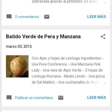
sobrasada gracias al pimentón. Es suave y
infusiones las especias y la leche unos 5
está bueno, ha tenido bastante éxito, lo
minutos. En este tiempo ya tenemos echo el
presenté junto a canapés de queso de cabra
té, retiramos las bolsitas. Con un colador,
LEER MÁS
2 comentarios
y oveja. Ingredientes: 80 gr. de Tomates
echamos sobre el té la leche de avena
secos (una bolsa de Mercadona) 30 gr. de
infusionada con las especias. Y ya tenemos
Anacardos sin sal (3 cucharadas soperas) 2
un Té Chai casero que sorprende porque
Batido Verde de Pera y Manzana
dientes de Ajo (sin el germen interior) 2
está buenísimo
cucharadas de Aceite de oliva - AOVE Un
marzo 03, 2015
Dátil Una cucharada rasa de Pimentón
Ahumado (picante) Una cucharadita de
Con Apio y hojas de Lechuga Ingredientes: -
Comino en grano Sal y Pimienta negra
Una Pera Conference - Una Manzana Pink
molida (un par de vueltas de molinillo)
Lady - Una vara de Apio Verde - 5 Hojas de
Elaboración: Hidratamos los tomates secos
Lechuga Romana - Medio Limón - Una pizca
en agua. Los echamos en un bol, añadimos
de Sal Maldón - Una cucharadita de Aceite
agua hasta cubrir, lo movemos para
de Oliva Virgen - Medio vaso de Agua Mineral
asegurarnos que están todos en agua y
Elaboración: Para elaborar el batido
tapamos el bol con film, dejamos reposar 5-
LEER MÁS
Publicar un comentario
necesitamos un cuchillo para trocear la fruta
6 horas (o desde la víspera). Remojamos en
y una batidora con mucha potencia, mejor
agua los anacardos, pero no junto a los