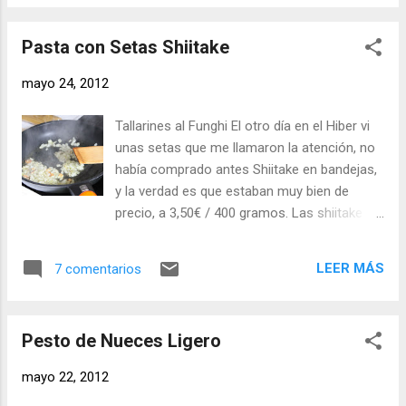
marca propia y una variedad, una pena,
negra y sal maldón. Ingredien...
porque legumbres secas, y en concreto
Pasta con Setas Shiitake
lentejas, hay pardinas, verdinas, rubias… Al
final, si seguimos en esta línea, los
mayo 24, 2012
productos de siempre los vamos a tener que
comprar en las tiendas gourmet, porque se
Tallarines al Funghi El otro día en el Hiber vi
están convirtiendo en "raros", cada vez
unas setas que me llamaron la atención, no
menos gente cocina las legumbres
había comprado antes Shiitake en bandejas,
partiendo de la variedad en seco, y si nos
y la verdad es que estaban muy bien de
metemos en el tema de ensaladas, menos
precio, a 3,50€ / 400 gramos. Las shiitake
todavía. Entiendo el blog de cocina para
merecen la pena, antes era dificil
conservar recetas, y de paso tradición, y si
encontrarlas, generalmente en herbolarios y
además hay algo de cultura, mejor que
LEER MÁS
7 comentarios
secas, pero ahora es bastante sencillo, de
mejor. Una ensalada de legumbres, recién
hecho el Hiber es un supermercado de barrio
sacada del bote, sin enjuagar y aliñada con
normalito, no tiene nada especial. En alguna
mayonesa, no es una receta para un blog
Pesto de Nueces Ligero
ocasión he leído que el ajo se come el sabor
gastronómico...
de las setas, no estoy de acuerdo, es verdad
mayo 22, 2012
que a mi me gusta muchísimo el ajo, pero no