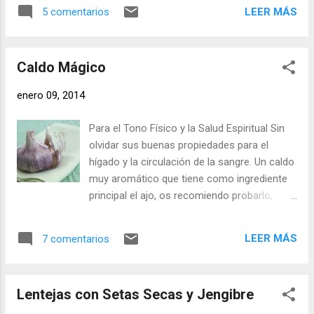
los batidos verdes , y justo ahora que ha
usamos Níscalos o setas recogidas por el
LEER MÁS
5 comentarios
llegado la primavera y es el momento de
monte no con necesarias las setas secas.
ponerse en forma y depurarse, me decidí a
Picamos muy fina la cebolla y uno de los
comprar los ingredientes para hacer un
ajos. Ponemos la olla rápida al ...
Caldo Mágico
zumo de pepino y apio. Ingredientes (para
dos personas): - Dos Pepinos - Dos Barras
enero 09, 2014
de Apio - Un Limón - 200 ml. de Agua con
Gas Pellegrino - Una cucharadita de Aceite
Para el Tono Físico y la Salud Espiritual Sin
de Oliva Virgen (Primera Presión en Frío) -
olvidar sus buenas propiedades para el
Una pizca de Sal Yodada - Una pizca de
hígado y la circulación de la sangre. Un caldo
Pimienta Negra Elaboración: Pelamos el
muy aromático que tiene como ingrediente
limón al vivo, lo cortamos en cuartos y lo
principal el ajo, os recomiendo probarlo,
echamos en el vaso de la Thermomix (o
porque está muy rico, y después de los
batidora similar con suficiente potencia),
excesos, una taza de caldo caliente y ligero
lavamos las barras de apio, le pasamos el
LEER MÁS
7 comentarios
sienta muy bien. Suelo preparar medio litro,
pelapatatas por el borde para quitar los hilos
que son dos tazas, pero se pueden doblar
y las cortamos en cuartos, las echamos
las cantidades y hacer un litro. Ingredientes:
también al vaso del Thermomix. Los pepinos
Lentejas con Setas Secas y Jengibre
- Tres Ajos - Una rodajita de Raíz de
les q...
Jengibre (del tamaño de un ajo) - Media hoja