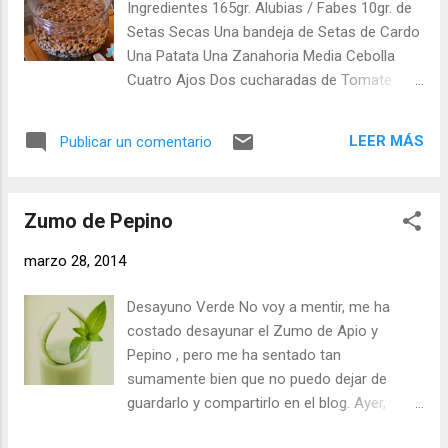
Ingredientes 165gr. Alubias / Fabes 10gr. de
echamos al vaso del Thermomix. Lavamos la barra de apio,
Setas Secas Una bandeja de Setas de Cardo
le pasamos el pelapatatas por el borde para quitar los hilos y
Una Patata Una Zanahoria Media Cebolla
la c...
Cuatro Ajos Dos cucharadas de Tomate
triturado Un cuarto de vasito de Vino Blanco
Una cucharadita de Perejil Seco (una ramita
LEER MÁS
Publicar un comentario
fresco si tenemos) Una cucharadita de
Pimentón Dulce Unas hebras de Azafrán Una
Cayena (opcional) Aceite de Oliva Virgen Sal
Zumo de Pepino
Elaboración Lavamos bien las alubias y las
ponemos en remojo, en agua fría, la víspera
marzo 28, 2014
o doce horas antes de cocinarlas. Media
hora antes de empezar con el guiso,
Desayuno Verde No voy a mentir, me ha
ponemos en remojo, en agua templada, las
costado desayunar el Zumo de Apio y
setas secas, 10 gr. de setas secas es un
Pepino , pero me ha sentado tan
puñadito pequeño, las usamos para dar
sumamente bien que no puedo dejar de
mejor sabor al guiso ya que las setas de
guardarlo y compartirlo en el blog. Ayer,
cardo que podemos comprar en los
leyendo las Ventanas Verdes , me acorde de
supermercados tienen muy poco sabor, si