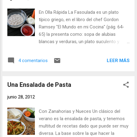
verdes, pero no podemos asegurar que la
tradición de la ensalada se mantenga, por
En Olla Rápida La Fasoulada es un plato
tanto un batido verde por la mañana,
típico griego, en el libro del chef Gordon
mientras nadie venga a decir lo contrario, es
Ramsey "El Mundo en mi Cocina" (pág. 64-
todo maravilla para nuestro cuerpo.
65) la presenta como: sopa de alubias
Sencillamente se trata de iniciar el día con un
blancas y verduras, un plato suculento y
estupendo batido de hojas verdes con fruta,
barato . En la web podemos encontrar varias
si dispones de Thermomix , esta sería la
referencias a esta receta como una de las
receta base para un batido: 60% de Fruta,
LEER MÁS
4 comentarios
más tradicionales del país helénico. La
por ejemplo fresas. 40% de Hojas verdes,
receta basicamente lleva alubias, zanahoria,
podemos usar cogollos de lechuga. Un
cebolla, apio, tomate, y aceite de oliva,
poquito de Agua. Ponem...
Una Ensalada de Pasta
también se le añade en algunas ocasiones
perejil y laurel; y se sirve acompañada de pan
junio 28, 2012
rústico como plato único. Los platos de
legumbres son muy sanos, sobre todo si los
Con Zanahorias y Nueces Un clásico del
cocinamos con verduras y aceite de oliva,
verano es la ensalada de pasta, y tenemos
las legumbres se consideraban
multitud de recetas dado que puede ser muy
antigüamente "carne de pobre" por su alto
diversa. La base sobre la que hacer la