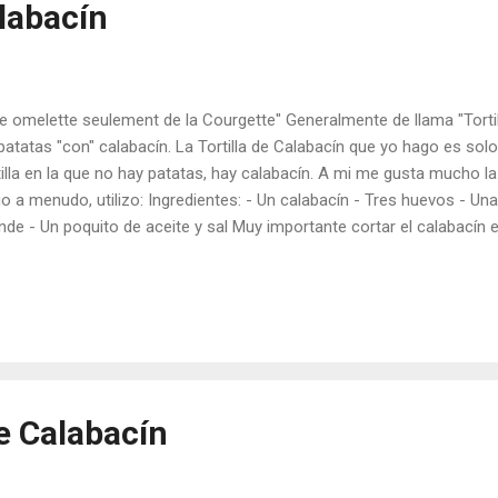
alabacín
e omelette seulement de la Courgette" Generalmente de llama "Tortilla
patatas "con" calabacín. La Tortilla de Calabacín que yo hago es solo
tilla en la que no hay patatas, hay calabacín. A mi me gusta mucho la t
o a menudo, utilizo: Ingredientes: - Un calabacín - Tres huevos - U
nde - Un poquito de aceite y sal Muy importante cortar el calabacín en
olla, ponemos un pelín de aceite en la sartén y echamos el calaba
es con la cebolla. Y vamos haciendo el calabacín, casi a la plancha
que añadimos un poquito de sal, nos tiene que quedar más bien enteri
adita, más o menos así: Ahora batimos los tres huevos... ... y mezcl
vos. Y ya solo nos queda cuajarla en una sartén más pequeñ...
e Calabacín