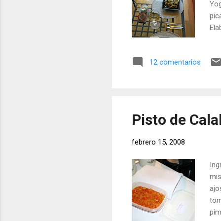
Yog
pic
Ela
y e
pim
12 comentarios
pue
sar
nad
esp
Pisto de Cal
febrero 15, 2008
Ing
mis
ajo
tom
pim