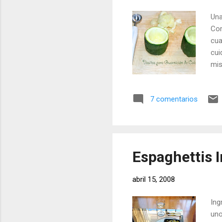
Una
Cor
cua
cui
mis
(o 
rel
7 comentarios
aco
Rel
pla
mic
Espaghettis 
abril 15, 2008
Ing
uno