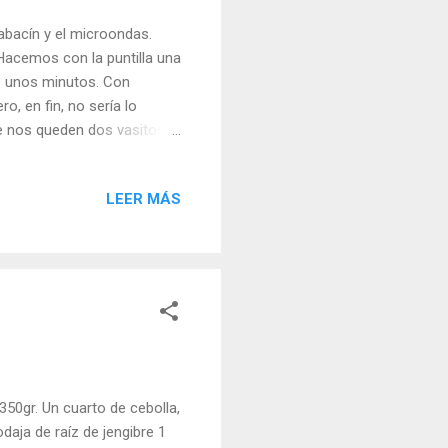
abacín y el microondas.
Hacemos con la puntilla una
as unos minutos. Con
o, en fin, no sería lo
e nos queden dos vasitos
alabacín preparamos el
uito de perejil porque
LEER MÁS
zclar con setas.
pescado o la carne a la
o de queso y lo metemos al
prese...
350gr. Un cuarto de cebolla,
daja de raíz de jengibre 1