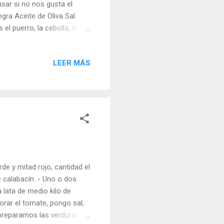
sar si no nos gusta el
gra Aceite de Oliva Sal
l puerro, la cebolla, el ajo
clavos, el cardamono, la
mos la cebolla, el ajo, el
LEER MÁS
acín y lo incorporamos a la
s sal y la pasta. No añado
se pegaría, pero no, si
de y mitad rojo, cantidad el
 calabacín. - Uno o dos
a lata de medio kilo de
orar el tomate, pongo sal,
 preparamos las verduras,