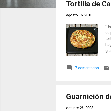
Tortilla de C
r
a
agosto 16, 2010
d
a
"Un
s
de 
tor
hag
gra
ceb
ant
7 comentarios
al 
dor
hue
Guarnición d
octubre 28, 2008