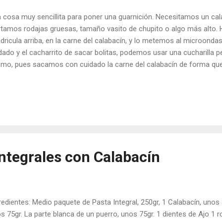
 cosa muy sencillita para poner una guarnición. Necesitamos un cal
tamos rodajas gruesas, tamaño vasito de chupito o algo más alto. 
dricula arriba, en la carne del calabacín, y lo metemos al microond
dado y el cacharrito de sacar bolitas, podemos usar una cucharilla per
mo, pues sacamos con cuidado la carne del calabacín de forma qu
los vasitos que necesitemos). Con la carne que hemos sacado del c
leno, en este caso lo rehoge con ajito, unas colas de gamba y un poq
mpañaban un pescado a la plancha, pero para carne lo podemos me
lenamos los vasitos y los dejamos preparados. Cuando tengamos el 
ncha, solo tenemos que sacar los vasitos, poner por encima un poc
oondas, para que se caliente y funda el queso. Me falta la foto de la 
Integrales con Calabacín
redientes: Medio paquete de Pasta Integral, 250gr, 1 Calabacín, unos 
s 75gr. La parte blanca de un puerro, unos 75gr. 1 dientes de Ajo 1 ro