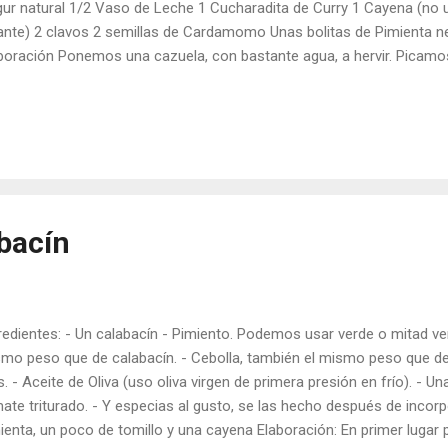
ur natural 1/2 Vaso de Leche 1 Cucharadita de Curry 1 Cayena (no u
ante) 2 clavos 2 semillas de Cardamomo Unas bolitas de Pimienta ne
boración Ponemos una cazuela, con bastante agua, a hervir. Picamos e
l jengibre. En una sarten ponemos un poco de aceite y echamos los 
ienta y la cayena. Cuando el aceite empieza a estar caliente incorpora
rro y el jengibre picadito. Mientras se sofrie vamos picando el calab
tén, sal pimentamos. Cuando el agua de la cazuela burbujea, echamo
a de aceite, lo leí en un libro italiano y al principio creía que la pasta 
eramos que el agua ...
abacín
redientes: - Un calabacín - Pimiento. Podemos usar verde o mitad ver
mo peso que de calabacín. - Cebolla, también el mismo peso que de
s. - Aceite de Oliva (uso oliva virgen de primera presión en frío). - Un
ate triturado. - Y especias al gusto, se las hecho después de incorp
ienta, un poco de tomillo y una cayena Elaboración: En primer lugar