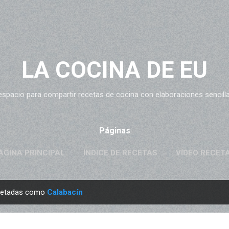
Ir al contenido principal
LA COCINA DE EU
espacio para compartir recetas de cocina con elaboraciones sencillas
Páginas
ÁGINA PRINCIPAL
ÍNDICE DE RECETAS
VÍDEO RECET
quetadas como
Calabacín