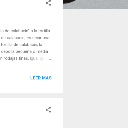
 de calabacín" a la tortilla
 de calabacín, es decir una
ortilla de calabacín, la
na cebolla pequeña o media
 rodajas finas, igual que la
cín que hemos mezclado
 pero mezclado con cebolla,
LEER MÁS
to. Pero con la cebolla
amos el calabacín con los