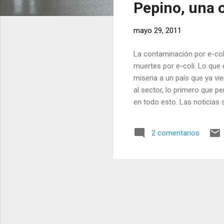
Pepino, una 
r
a
mayo 29, 2011
d
a
La contaminación por e-col
s
muertes por e-coli. Lo que 
miseria a un país que ya vi
al sector, lo primero que p
en todo esto. Las noticias
fecales, otros que la bacte
se oyen rumores sobre una 
2 comentarios
su mercado a las importaci
pero a mi lo que me preocu