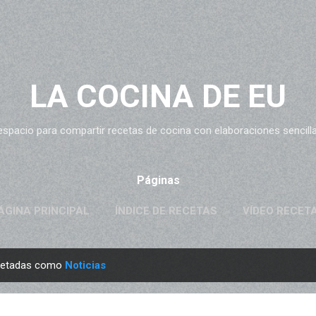
Ir al contenido principal
LA COCINA DE EU
espacio para compartir recetas de cocina con elaboraciones sencillas
Páginas
ÁGINA PRINCIPAL
ÍNDICE DE RECETAS
VÍDEO RECET
quetadas como
Noticias