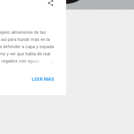
epino almeriense de las
 así para hundir más en la
 a defender a capa y espada
me y ver que había de real
co regados con aguas
a terminar de rizar el rizo,
en alemania, que ha cerrado
LEER MÁS
o caso. Seguiré leyendo,