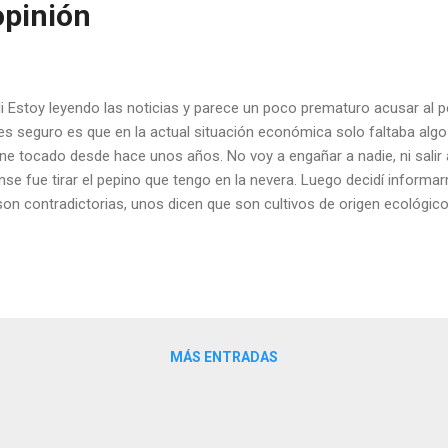
opinión
i Estoy leyendo las noticias y parece un poco prematuro acusar al p
es seguro es que en la actual situación económica solo faltaba algo
ene tocado desde hace unos años. No voy a engañar a nadie, ni salir
ense fue tirar el pepino que tengo en la nevera. Luego decidí informar
 son contradictorias, unos dicen que son cultivos de origen ecológi
ria se encuentra en la carne picada que acompaña a los pepinos, y par
contaminación en destino. Por ahora se contabilizan 10 fallecidos 
ones hortofrutícolas de España, donde no se ha detectado ni un sol
pa es que somo...
MÁS ENTRADAS