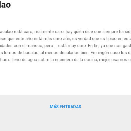
lao
bacalao está caro, realmente caro, hay quién dice que siempre ha si
ece que este año está más caro aún, es verdad que es típico en es
idades con el marisco, pero ... está muy caro. En fin, ya que nos g
s lomos de bacalao, al menos desalarlos bien. En ningún caso los 
harro lleno de agua sobre la encimera de la cocina, mejor usamos u
damental, lo desalamos en la nevera. Para unos lomos gordos los 
tante agua, y la cambiamos tres veces al menos. Generalmente yo e
sal por encima bajo el grifo de agua fría pero abierto muy poquito, p
rte sobre el pescado, solo arrastre suavemente los pegotes gordos 
ha agua, y meto el tupper en la nevera. La mañana siguiente tiro to
e agua salina ensucia mucho, si no aclaramos la pila después d...
MÁS ENTRADAS