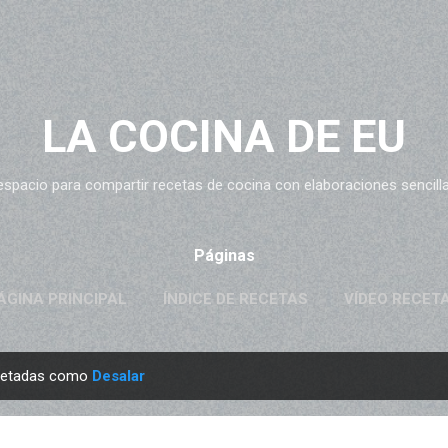
Ir al contenido principal
LA COCINA DE EU
espacio para compartir recetas de cocina con elaboraciones sencillas
Páginas
ÁGINA PRINCIPAL
ÍNDICE DE RECETAS
VÍDEO RECET
quetadas como
Desalar