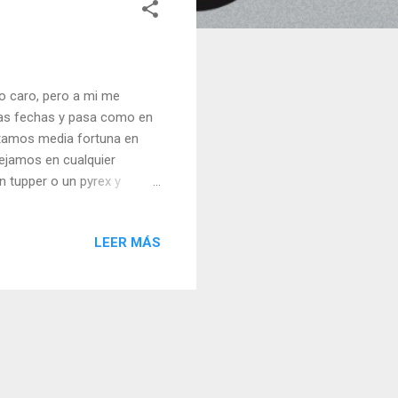
do caro, pero a mi me
tas fechas y pasa como en
astamos media fortuna en
dejamos en cualquier
n tupper o un pyrex y
tenemos dos días, con
mpiezo por la noche, quito
LEER MÁS
ara que no caiga el agua
de sal. Cubro de agua, con
do el agua, cuidado porque