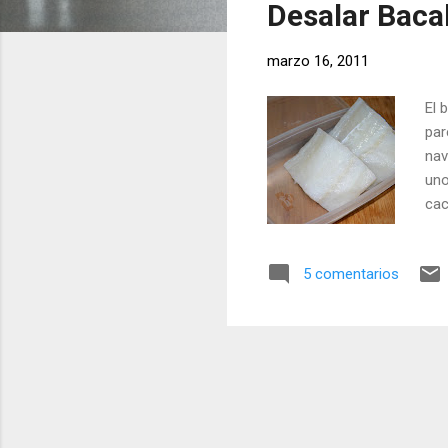
Desalar Baca
r
a
marzo 16, 2011
d
a
El 
s
par
nav
uno
cac
fun
bas
5 comentarios
la 
fue
muc
est