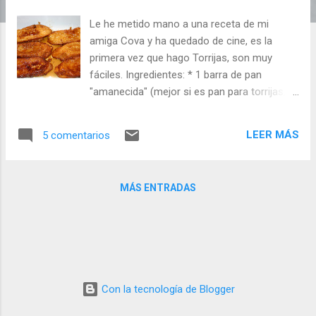
d
Le he metido mano a una receta de mi
a
amiga Cova y ha quedado de cine, es la
s
primera vez que hago Torrijas, son muy
fáciles. Ingredientes: * 1 barra de pan
"amanecida" (mejor si es pan para torrijas, a
la venta en Semana Santa) * 1 l. de leche *
1/2 sobre de Natillas * 4 Cucharadas de
LEER MÁS
5 comentarios
Azúcar * Canela en rama (o en polvo) * La
piel de un limón (solo la parte amarilla) Para
rebozar y freír las torrijas : * 2/3 Huevos *
MÁS ENTRADAS
Aceite para freír (Girasol) Para el Baño
(Almíbar): * 100gr. Agua * 100gr. Azúcar
Blanca * 200gr. Azúcar Morena * Zumo de
medio Limón Nota: El baño lo hago con
parte de azúcar morena para que tome un
bonito color dorado. Este mismo almíbar lo
Con la tecnología de Blogger
podemos hacer para bizcochos solo con
azúcar blanca. Elaboración: Primero