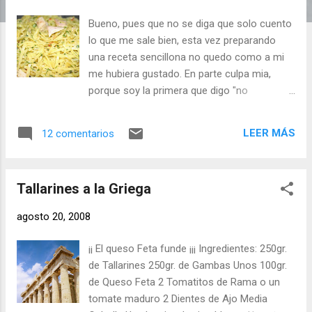
d
Bueno, pues que no se diga que solo cuento
a
lo que me sale bien, esta vez preparando
s
una receta sencillona no quedo como a mi
me hubiera gustado. En parte culpa mia,
porque soy la primera que digo "no
improvises con invitados", y es totalmente
aplicable a grabar en vídeo, si voy hacer una
LEER MÁS
12 comentarios
receta que ya tengo más que probada, no se
porque me pongo a inventar usando una
pasta nueva. Los tallarines son de la feria
Tallarines a la Griega
italiana del LIDL, al limón, de sabor estaban
buenos, pero no me convenció la pasta, se
agosto 20, 2008
hicieron rápido y se pegaron un poco, es
verdad que no lave la pasta, pero con barilla
¡¡ El queso Feta funde ¡¡¡ Ingredientes: 250gr.
o gallo no hace falta. En definitiva que la
de Tallarines 250gr. de Gambas Unos 100gr.
pasta con atún se salvo porque el atún era
de Queso Feta 2 Tomatitos de Rama o un
del bueno, el de Serrats que me han regalado
tomate maduro 2 Dientes de Ajo Media
una caja de degustación , como el año