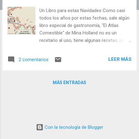
d
Un Libro para estas Navidades Como casi
a
todos los años por estas fechas, sale algún
s
libro especial de gastronomía, "El Atlas
Comestible" de Mina Holland no es un
recetario al uso, tiene algunas recetas, por
supuesto, pero es un paseo por el mundo
hablando de sus características
LEER MÁS
2 comentarios
gastronómicas principales, habla de uvas y
vinos, de las elaboraciones más destacadas
de cada región e incluso de los cocineros
MÁS ENTRADAS
más importantes. Creo que es una obra
recomendable. Casi todas las reseñas dicen
que se trata de una obra de lectura y
recetas, no solo de recetas, yo más bien
creo que se trata de una obra de referencia
y recetas, ya que la autora cita muchísimos
Con la tecnología de Blogger
datos interesantes que nos pueden llevar a
investigar por nuestra cuenta y encontrar