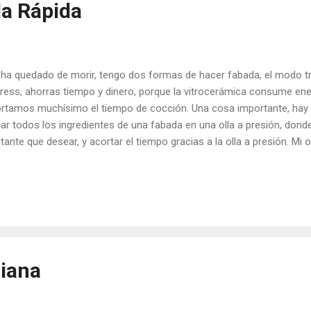
la Rápida
ha quedado de morir, tengo dos formas de hacer fabada, el modo tr
ress, ahorras tiempo y dinero, porque la vitrocerámica consume energ
rtamos muchísimo el tiempo de cocción. Una cosa importante, hay u
ar todos los ingredientes de una fabada en una olla a presión, dond
tante que desear, y acortar el tiempo gracias a la olla a presión. Mi
s seis años y que funciona como el primer día, solo le he cambiado 
redientes: 300gr. de Alubias o Judias Blancas (Fabes) Un Compango 
cilla y lacón) Una Cebolla Un Ajo Unas hebras de Azafrán Una pizca
o para dar color) Una pizca de sal Elaboración: La fabada la hacem
vio. La vispera dejamos las alubias en remojo, deben estar al menos
emos las alubias con agua fría al fuego, sin la tapa de presión,...
iana