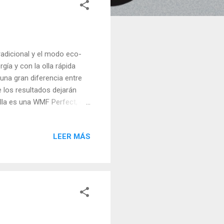
adicional y el modo eco-
ía y con la olla rápida
na gran diferencia entre
e los resultados dejarán
 olla es una WMF Perfect, de
la goma de la tapa.
Asturiano (Chorizo,
LEER MÁS
 de Cúrcuma (opcional, es
os en dos tiempos con un
 12 horas. PREVIO: