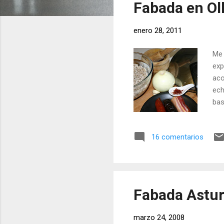
Fabada en Ol
r
a
enero 28, 2011
d
a
Me 
s
exp
aco
ech
bas
uno
Ing
16 comentarios
mor
sol
pre
Pon
Fabada Astur
marzo 24, 2008