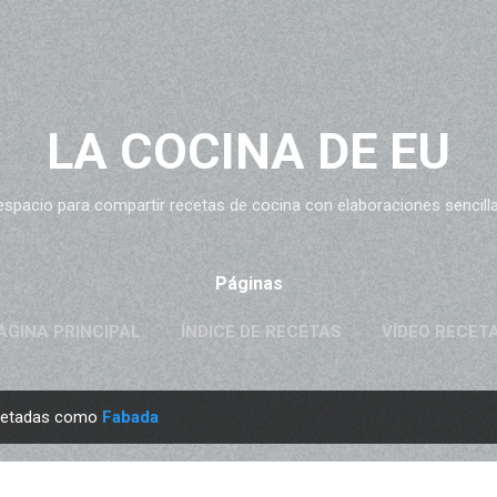
Ir al contenido principal
LA COCINA DE EU
espacio para compartir recetas de cocina con elaboraciones sencillas
Páginas
ÁGINA PRINCIPAL
ÍNDICE DE RECETAS
VÍDEO RECET
quetadas como
Fabada