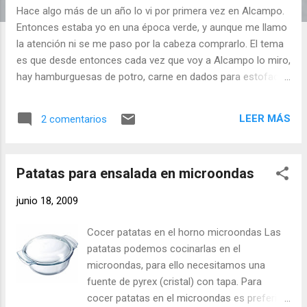
d
Hace algo más de un año lo vi por primera vez en Alcampo.
a
Entonces estaba yo en una época verde, y aunque me llamo
s
la atención ni se me paso por la cabeza comprarlo. El tema
es que desde entonces cada vez que voy a Alcampo lo miro,
hay hamburguesas de potro, carne en dados para estofado,
carne tipo morcillo, filetes y lomo. Cuando yo era pequeña
recuerdo que mi madre alguna vez me hablo de la carne de
LEER MÁS
2 comentarios
caballo que se compraba en una tienda del centro de madrid,
por Callao, y que cerro, y desde entonces no había vuelto oir
hablar de carne de caballo. En fin, hace algo más de un mes
Patatas para ensalada en microondas
tuve antojo de hamburguesas y estuve a nada de
comprarlas de potro, pero después de muchas vueltas, las
junio 18, 2009
compre de ternera. Y ayer ... ayer fue el gran día. Media hora
me tire mirando todas las carnes, mirando el precio de la
Cocer patatas en el horno microondas Las
ternera supuestamente gallega, la de Madrid, los diferentes
patatas podemos cocinarlas en el
cortes, el potro, el corte parisien (que me gusta), que si
microondas, para ello necesitamos una
entrecot, el potro, que si ecológica, el potro, y al final me
fuente de pyrex (cristal) con tapa. Para
llevo d...
cocer patatas en el microondas es preferible