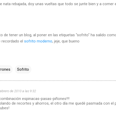
de nata rebajada, doy unas vueltas que todo se junte bien y a comer
to de tener un blog, al poner en las etiquetas "sofrito" ha salido co
he recordado el
sofrito moderno
, jeje, que bueno
rrones
Sofrito
ebrero de 2010 a las 9:32
combinación espinacas-pasas-piñones!!!
ablando de recortes y ahorros, el otro día me quedé pasmada con el 
nubes!