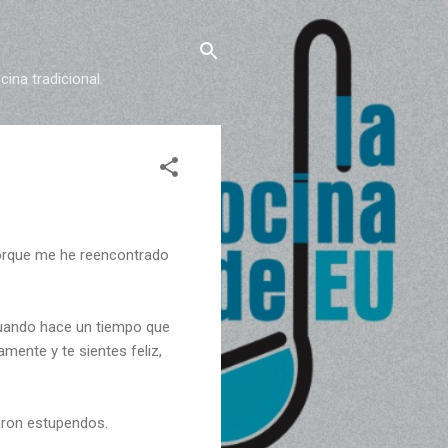
ina tradicional.
 porque me he reencontrado
cuando hace un tiempo que
mente y te sientes feliz,
aron estupendos.