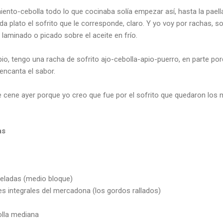
ento-cebolla todo lo que cocinaba solía empezar así, hasta la paella (
a plato el sofrito que le corresponde, claro. Y yo voy por rachas, s
laminado o picado sobre el aceite en frío.
o, tengo una racha de sofrito ajo-cebolla-apio-puerro, en parte po
encanta el sabor.
e cene ayer porque yo creo que fue por el sofrito que quedaron los
as
geladas (medio bloque)
s integrales del mercadona (los gordos rallados)
olla mediana