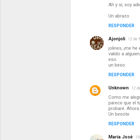
Ah y sí, soy ad
Un abrazo
RESPONDER
Ajonjoli
12 de 
jolines, ¡me he
valido a alguie
eso.
un beso.
RESPONDER
Unknown
12 d
Como me alegro
parece que el t
probaré. Ahora 
Un besote
RESPONDER
María José
13