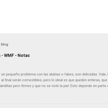
 blog
a - WMF - Notas
un pequeño problema con las alubias o fabes, son delicadas. Vale
l final serán comestibles, pero lo ideal es que queden enteras, que
anditas pero firmes y que no se note la piel. Esto depende en parte d
bién de como las cocemos. Lo de asustarlas es fácil, y lo mismo l
a tradicional, en la express, o en la ultra rápida, como la WMF, que es 
que tiene unos seis años. En la olla express es cuestión de hacerlo 