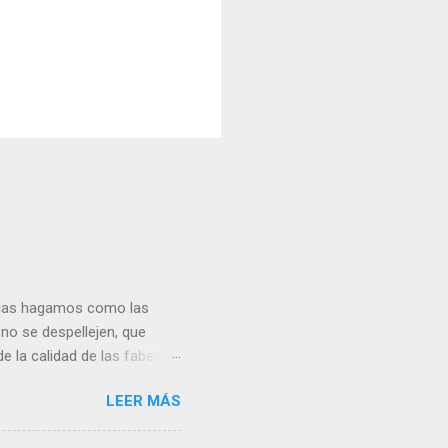
, las hagamos como las
 no se despellejen, que
e la calidad de las fabes
es podemos dar un soponcio
LEER MÁS
la que yo tengo, ya viejecita
antes de ponerle la tapa de