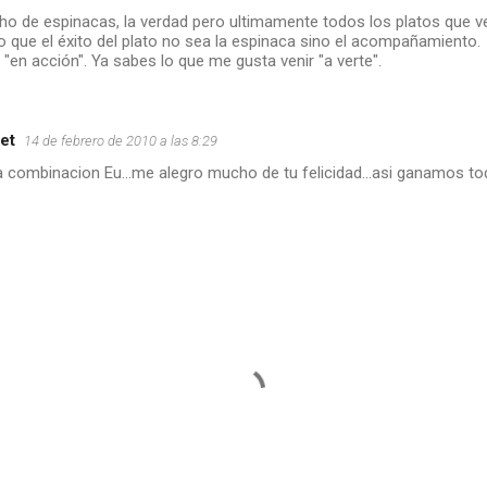
o de espinacas, la verdad pero ultimamente todos los platos que v
 que el éxito del plato no sea la espinaca sino el acompañamiento.
 "en acción". Ya sabes lo que me gusta venir "a verte".
et
14 de febrero de 2010 a las 8:29
combinacion Eu...me alegro mucho de tu felicidad...asi ganamos tod