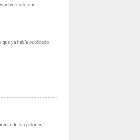
 espolvoreado con
mo que ya había publicado
precio de los piñones,