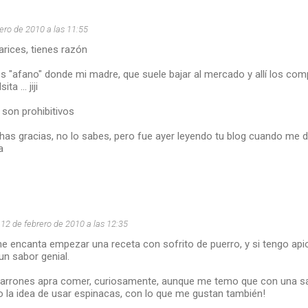
ero de 2010 a las 11:55
rices, tienes razón
s "afano" donde mi madre, que suele bajar al mercado y allí los comp
a ... jiji
 son prohibitivos
has gracias, no lo sabes, pero fue ayer leyendo tu blog cuando me d
a
12 de febrero de 2010 a las 12:35
e encanta empezar una receta con sofrito de puerro, y si tengo apio
un sabor genial.
rrones apra comer, curiosamente, aunque me temo que con una sal
 la idea de usar espinacas, con lo que me gustan también!