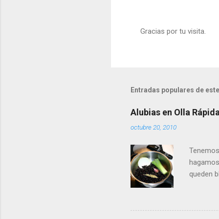
Gracias por tu visita.
P
u
b
l
i
c
Entradas populares de este
a
r
u
Alubias en Olla Rápid
n
octubre 20, 2010
c
o
m
Tenemos 
e
hagamos a
n
t
queden bl
a
pero tam
r
en la oll
i
o
la pobre 