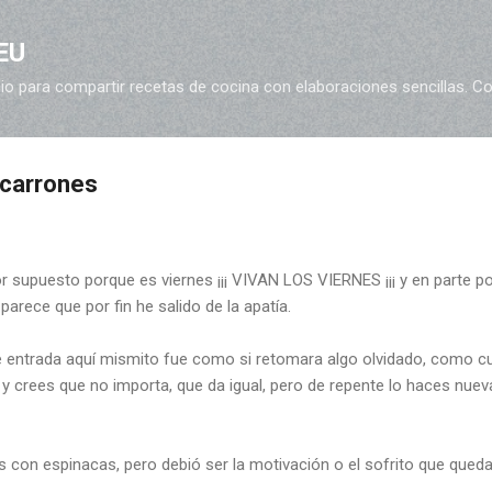
Ir al contenido principal
EU
o para compartir recetas de cocina con elaboraciones sencillas. Coc
acarrones
por supuesto porque es viernes ¡¡¡ VIVAN LOS VIERNES ¡¡¡ y en parte
 parece que por fin he salido de la apatía.
ve entrada aquí mismito fue como si retomara algo olvidado, como 
y crees que no importa, que da igual, pero de repente lo haces nueva
 con espinacas, pero debió ser la motivación o el sofrito que qued