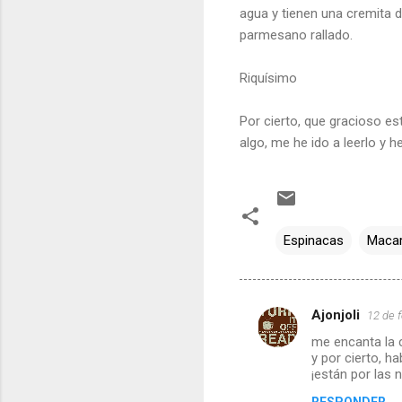
agua y tienen una cremita 
parmesano rallado.
Riquísimo
Por cierto, que gracioso es
algo, me he ido a leerlo y 
Espinacas
Maca
Ajonjoli
12 de f
C
me encanta la 
o
y por cierto, h
m
¡están por las 
e