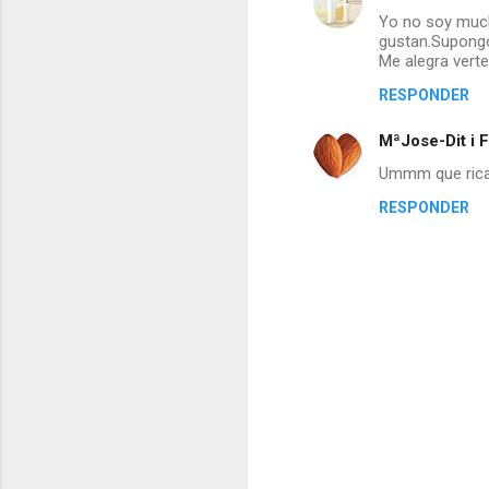
Yo no soy much
gustan.Supongo
Me alegra verte
RESPONDER
MªJose-Dit i F
Ummm que rica 
RESPONDER