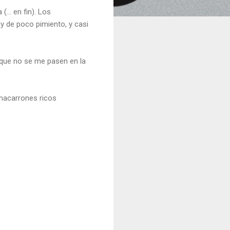
... en fin). Los
oy de poco pimiento, y casi
rque no se me pasen en la
 macarrones ricos