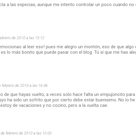
icta a las especias, aunque me intento controlar un poco cuando no 
febrero de 2010 a las 15:12
 emocionao al leer eso! pues me alegro un montón, eso de que algo 
n es lo más bonito que puede pasar con el blog. Tú sí que me has al
e febrero de 2010 a las 16:46
 de que hayas vuelto, a veces solo hace falta un empujoncito para s
uyo ha sido un sofrito que por cierto debe estar buenisimo. No lo h
estoy de vacaciones y no cocino, pero a la vuelta cae.
 de febrero de 2010 a las 10:00