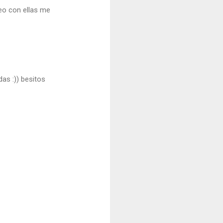
eo con ellas me
as :)) besitos