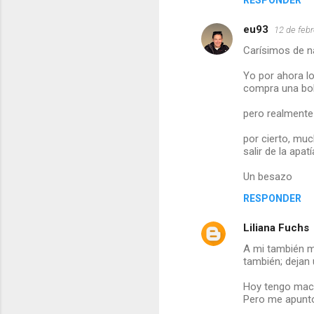
RESPONDER
n
eu93
12 de febr
t
Carísimos de na
a
Yo por ahora lo
r
compra una bolsit
i
pero realmente
o
s
por cierto, muc
salir de la apatí
Un besazo
RESPONDER
Liliana Fuchs
A mi también m
también; dejan 
Hoy tengo maca
Pero me apunto