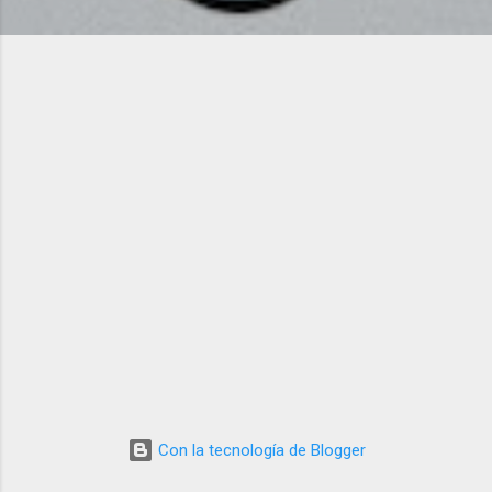
d
a
s
Con la tecnología de Blogger