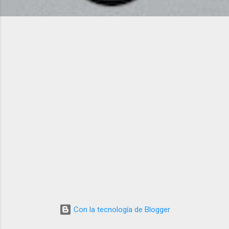
d
a
s
Con la tecnología de Blogger