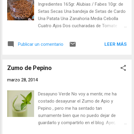
Vinagre de Manzana (al gusto) - Dos o tres cucharadas de
Ingredientes 165gr. Alubias / Fabes 10gr. de
Aceite de Oliva Elaboración: En primer lugar cocemos el
Setas Secas Una bandeja de Setas de Cardo
huevo. Ponemos agua a hervir y cuando ...
Una Patata Una Zanahoria Media Cebolla
Cuatro Ajos Dos cucharadas de Tomate
triturado Un cuarto de vasito de Vino Blanco
Una cucharadita de Perejil Seco (una ramita
LEER MÁS
Publicar un comentario
fresco si tenemos) Una cucharadita de
Pimentón Dulce Unas hebras de Azafrán Una
Cayena (opcional) Aceite de Oliva Virgen Sal
Zumo de Pepino
Elaboración Lavamos bien las alubias y las
ponemos en remojo, en agua fría, la víspera
marzo 28, 2014
o doce horas antes de cocinarlas. Media
hora antes de empezar con el guiso,
Desayuno Verde No voy a mentir, me ha
ponemos en remojo, en agua templada, las
costado desayunar el Zumo de Apio y
setas secas, 10 gr. de setas secas es un
Pepino , pero me ha sentado tan
puñadito pequeño, las usamos para dar
sumamente bien que no puedo dejar de
mejor sabor al guiso ya que las setas de
guardarlo y compartirlo en el blog. Ayer,
cardo que podemos comprar en los
leyendo las Ventanas Verdes , me acorde de
supermercados tienen muy poco sabor, si