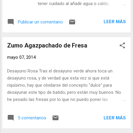
investigar por nuestra cuenta y encontrar
tener cuidado al añadir agua o caldo,
grandes cocineros que, al menos para mi,
siempre que traslademos recetas
eran desconocidos. Quizá sea el detalle que
tradicionales a su elaboración en la Olla
más destaca en el libro, la multitud de
LEER MÁS
Publicar un comentario
Rápida es muy importante tener cuidado con
referencias, está muy bien documentado. Un
los líquidos, debemos tener en cuenta que la
ejemplo muy sencillo, para que os hagáis
olla al estar cerrada a presión no pierde nada
una idea del tono del libro, en l...
Zumo Agazpachado de Fresa
de vapor, por lo que si queremos una buena
salsa no debemos añadir agua. Ingredientes:
mayo 07, 2014
- Medio kilo de Pollo troceado. - Una Cebolla.
- Un Pimiento Verde (Italiano). - Un Tomate
Desayuno Rosa Tras el desayuno verde ahora toca un
maduro. - Dos dientes de Ajo. - Media
desayuno rosa, y de verdad que esta vez si que está
docena de Almendras. - Unas hebras de
riquísimo, hay que olvidarse del concepto "dulce" para
Azafrán. - Un cuarto de vaso de Vino Blanco.
desayunar este tipo de batido, pero están muy buenos. No
- Cuatro cucharadas de Aceite de Oliva. - Sal
he pesado las fresas por lo que no puedo poner las
y pimienta. Elaboración: Para hacer el pollo
proporciones exactas para dos vasos, pero el concepto es
guisado he utilizado la Sartén Rápida de
sencillo. Ingredientes: - Una buen puñado de Fresas (un
Khun Rikon por su fondo gofrado, resulta
LEER MÁS
5 comentarios
tercio de una bandeja, unos 300 gr.) - Una Barra de Apio - Un
más sencillo elaborar en ella el sofrito y
Limón - Tres cubos de Hielo (Hielo de Bolsa, del comprado)
rehogar carne, ya que el nido de abeja del