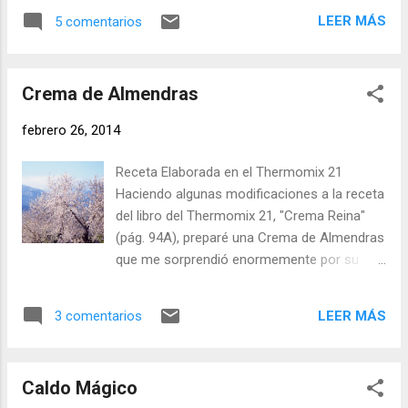
los batidos verdes , y justo ahora que ha
usamos Níscalos o setas recogidas por el
LEER MÁS
5 comentarios
llegado la primavera y es el momento de
monte no con necesarias las setas secas.
ponerse en forma y depurarse, me decidí a
Picamos muy fina la cebolla y uno de los
comprar los ingredientes para hacer un
ajos. Ponemos la olla rápida al ...
Crema de Almendras
zumo de pepino y apio. Ingredientes (para
dos personas): - Dos Pepinos - Dos Barras
febrero 26, 2014
de Apio - Un Limón - 200 ml. de Agua con
Gas Pellegrino - Una cucharadita de Aceite
Receta Elaborada en el Thermomix 21
de Oliva Virgen (Primera Presión en Frío) -
Haciendo algunas modificaciones a la receta
Una pizca de Sal Yodada - Una pizca de
del libro del Thermomix 21, "Crema Reina"
Pimienta Negra Elaboración: Pelamos el
(pág. 94A), preparé una Crema de Almendras
limón al vivo, lo cortamos en cuartos y lo
que me sorprendió enormemente por su
echamos en el vaso de la Thermomix (o
buen sabor. Es, sin duda, una crema
batidora similar con suficiente potencia),
contundente, nada ligera ni apropiada para
lavamos las barras de apio, le pasamos el
LEER MÁS
3 comentarios
dietas de adelgazamiento, pero realmente
pelapatatas por el borde para quitar los hilos
riquísima. Tanto como primer plato o servida
y las cortamos en cuartos, las echamos
en chupitos a modo de aperitivo de
también al vaso del Thermomix. Los pepinos
Caldo Mágico
bienvenida, es una receta totalmente
les q...