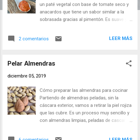
d
un paté vegetal con base de tomate seco y
a
anacardos que tiene un sabor similar a la
s
sobrasada gracias al pimentón. Es suave y
está bueno, ha tenido bastante éxito, lo
presenté junto a canapés de queso de cabra
LEER MÁS
2 comentarios
y oveja. Ingredientes: 80 gr. de Tomates
secos (una bolsa de Mercadona) 30 gr. de
Anacardos sin sal (3 cucharadas soperas) 2
Pelar Almendras
dientes de Ajo (sin el germen interior) 2
cucharadas de Aceite de oliva - AOVE Un
diciembre 05, 2019
Dátil Una cucharada rasa de Pimentón
Ahumado (picante) Una cucharadita de
Cómo preparar las almendras para cocinar
Comino en grano Sal y Pimienta negra
Partiendo de almendras peladas, sin la
molida (un par de vueltas de molinillo)
cáscara exterior, vamos a retirar la piel rojiza
Elaboración: Hidratamos los tomates secos
que las cubre. Es un proceso muy sencillo y
en agua. Los echamos en un bol, añadimos
con almendras limpias, peladas de cascara
agua hasta cubrir, lo movemos para
exterior y piel interior, podemos realizar
asegurarnos que están todos en agua y
infinidad de recetas, desde la tradicional
tapamos el bol con film, dejamos reposar 5-
LEER MÁS
6 comentarios